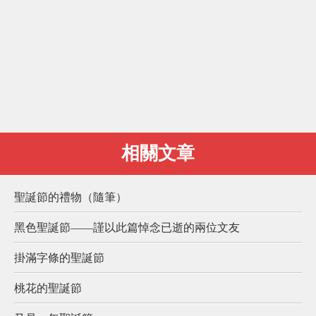
相關文章
聖誕節的禮物（隨筆）
黑色聖誕節——謹以此篇悼念已逝的兩位文友
掛滿字條的聖誕節
桃花的聖誕節