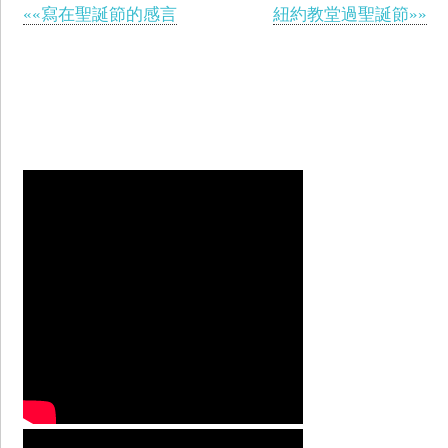
««寫在聖誕節的感言
紐約教堂過聖誕節»»