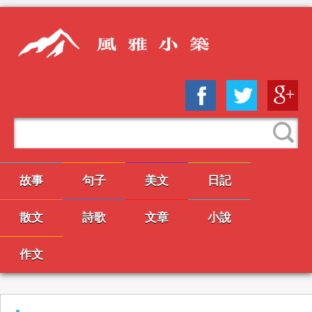
故事
句子
美文
日記
散文
詩歌
文章
小說
作文