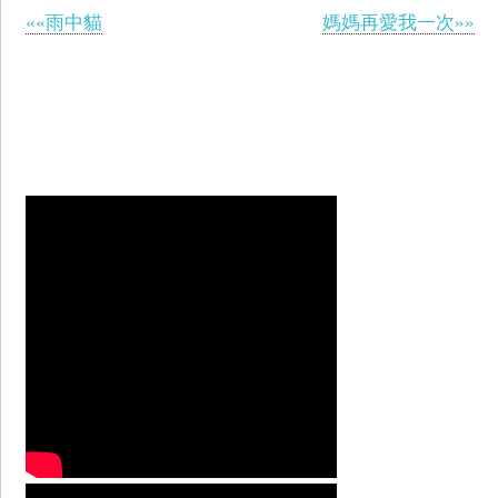
««雨中貓
媽媽再愛我一次»»