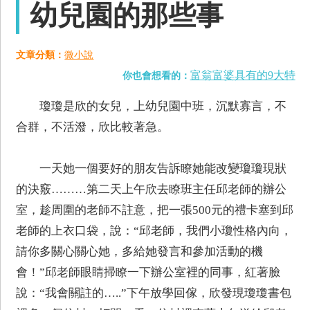
幼兒園的那些事
文章分類：
微小說
富翁富婆具有的9大特
你也會想看的：
瓊瓊是欣的女兒，上幼兒園中班，沉默寡言，不
合群，不活潑，欣比較著急。
一天她一個要好的朋友告訴瞭她能改變瓊瓊現狀
的決竅………第二天上午欣去瞭班主任邱老師的辦公
室，趁周圍的老師不註意，把一張500元的禮卡塞到邱
老師的上衣口袋，說：“邱老師，我們小瓊性格內向，
請你多關心關心她，多給她發言和參加活動的機
會！”邱老師眼睛掃瞭一下辦公室裡的同事，紅著臉
說：“我會關註的…..”下午放學回傢，欣發現瓊瓊書包