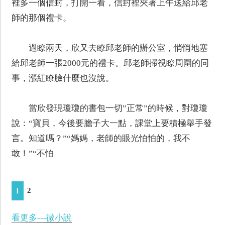
裡多一個信封，打開一看，信封裡夾著上午送給邱老
師的那個禮卡。
過瞭兩天，欣又去瞭邱老師的辦公室，悄悄地塞
給邱老師一張2000元的禮卡。邱老師掃視瞭周圍的同
事，漲紅瞭臉什麼也沒說。
當欣發現瓊瓊的書包一切”正常”的時候，對瓊瓊
說：“寶貝，今後要膽子大一點，課堂上要積極舉手發
言。知道嗎？”“媽媽，老師的眼光怕怕的，我不
敢！”“不怕
2
1
看更多---微小說