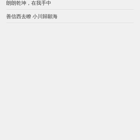
朗朗乾坤，在我手中
善信西去瞭 小川歸願海