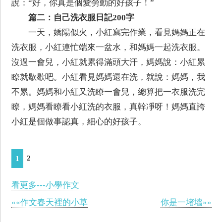
說：“好，你真是個愛勞動的好孩子！”
篇二：自己洗衣服日記200字
一天，嬌陽似火，小紅寫完作業，看見媽媽正在
洗衣服，小紅連忙端來一盆水，和媽媽一起洗衣服。
沒過一會兒，小紅就累得滿頭大汗，媽媽說：小紅累
瞭就歇歇吧。小紅看見媽媽還在洗，就說：媽媽，我
不累。媽媽和小紅又洗瞭一會兒，總算把一衣服洗完
瞭，媽媽看瞭看小紅洗的衣服，真幹凈呀！媽媽直誇
小紅是個做事認真，細心的好孩子。
2
1
看更多---小學作文
««作文春天裡的小草
你是一堵墻»»