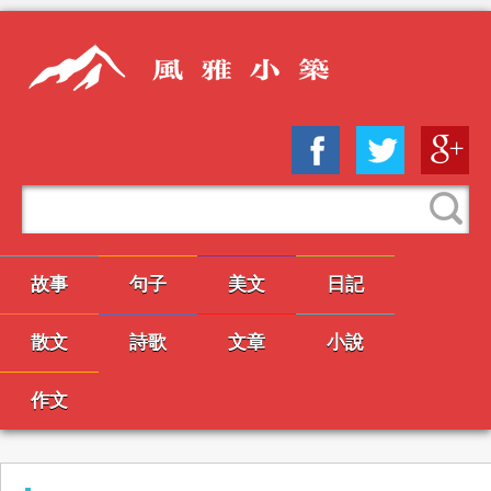
故事
句子
美文
日記
散文
詩歌
文章
小說
作文