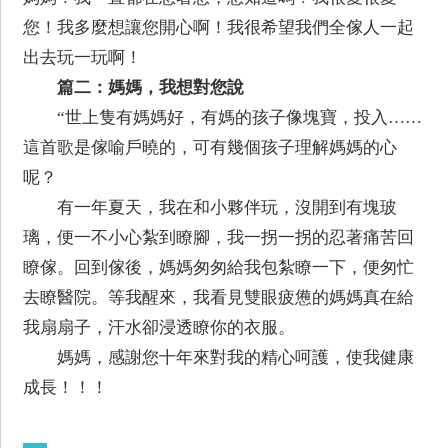
您！我多麼想讓您開心啊！我很希望我們全傢人一起
出去玩一玩啊！
篇二：媽媽，我想對您說
“世上隻有媽媽好，有媽的孩子像塊寶，投入……
這首歌是傢喻戶曉的，可有幾個孩子理解媽媽的心
呢？
有一年夏天，我在和小夥伴玩，沒開到有塊玻
璃，便一不小心紮到瞭腳，我一拐一拐的忍著痛苦回
瞭傢。回到傢後，媽媽匆匆給我包紮瞭一下，便匆忙
去瞭醫院。等我醒來，我看見雙眼疲憊的媽媽真在給
我扇扇子，汗水卻浸透瞭你的衣服。
媽媽，感謝您十年來對我的精心呵護，使我健康
成長！！！