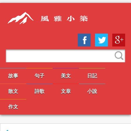
故事
句子
美文
日記
散文
詩歌
文章
小說
作文