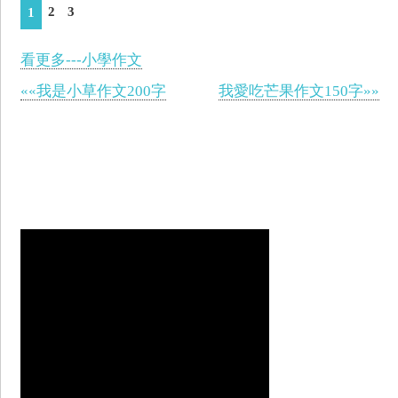
2
3
1
看更多---小學作文
««我是小草作文200字
我愛吃芒果作文150字»»