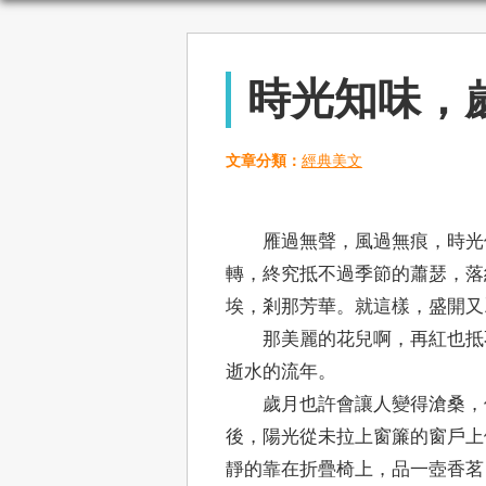
時光知味，
文章分類：
經典美文
雁過無聲，風過無痕，時光像
轉，終究抵不過季節的蕭瑟，落
埃，剎那芳華。就這樣，盛開又
那美麗的花兒啊，再紅也抵不
逝水的流年。
歲月也許會讓人變得滄桑，但
後，陽光從未拉上窗簾的窗戶上
靜的靠在折疊椅上，品一壺香茗