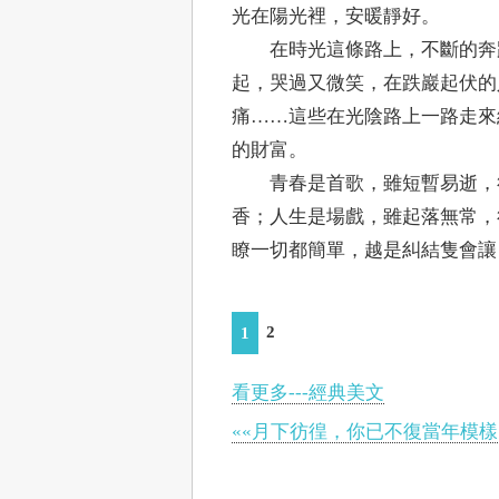
光在陽光裡，安暖靜好。
在時光這條路上，不斷的奔跑
起，哭過又微笑，在跌巖起伏的
痛……這些在光陰路上一路走來
的財富。
青春是首歌，雖短暫易逝，卻
香；人生是場戲，雖起落無常，
瞭一切都簡單，越是糾結隻會讓
2
1
看更多---經典美文
««月下彷徨，你已不復當年模樣