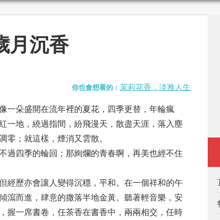
歲月沉香
茉莉花香，淡雅人生
你也會想看的：
一朵盛開在流年裡的夏花，四季更替，年輪瘋
紅一地，繞過指間，紛飛漫天，散盡天涯，落入塵
凋零；就這樣，煙消又雲散。
過四季的輪回；那絢爛的青春啊，再美也經不住
經歷亦會讓人變得沉穩，平和。在一個祥和的午
傾瀉而進，肆意的撒落半地金黃。聽著輕音樂，安
，握一席書卷，任茶香在書香中，兩兩相交，任時