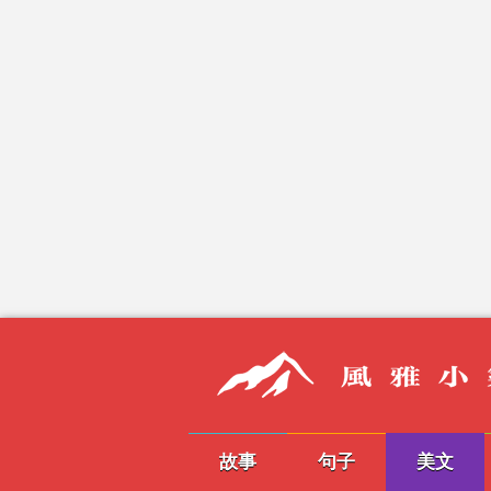
故事
句子
美文