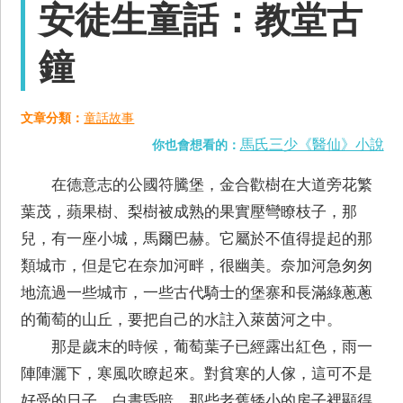
安徒生童話：教堂古
鐘
文章分類：
童話故事
馬氏三少《醫仙》小說
你也會想看的：
在德意志的公國符騰堡，金合歡樹在大道旁花繁
葉茂，蘋果樹、梨樹被成熟的果實壓彎瞭枝子，那
兒，有一座小城，馬爾巴赫。它屬於不值得提起的那
類城市，但是它在奈加河畔，很幽美。奈加河急匆匆
地流過一些城市，一些古代騎士的堡寨和長滿綠蔥蔥
的葡萄的山丘，要把自己的水註入萊茵河之中。
那是歲末的時候，葡萄葉子已經露出紅色，雨一
陣陣灑下，寒風吹瞭起來。對貧寒的人傢，這可不是
好受的日子。白晝昏暗，那些老舊矮小的房子裡顯得