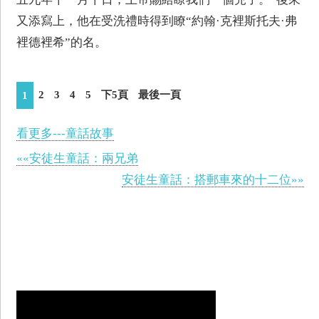
又添寫上，他在受洗禮時得到瞭“約翰·克裡斯托夫·弗
裡德裡希”的名。
2
3
4
5
下5頁
最後一頁
1
看更多---童話故事
««安徒生童話：兩兄弟
安徒生童話：搭郵車來的十二位»»