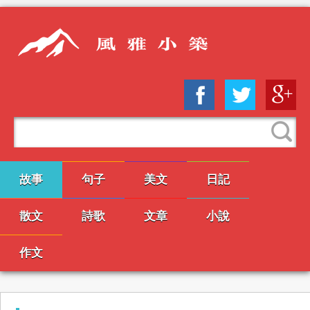
故事
句子
美文
日記
散文
詩歌
文章
小說
作文