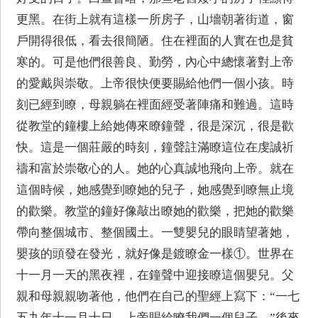
更黑。在街上就有這樣一所房子，山墻朝著街道，窗
戶開得很低，看去很簡陋。住在裡面的人實在也是貧
寒的。可是他們很善良、勤勞，內心中總懷著對上帝
的愛戴與崇敬。上帝很快便要賜給他們一個小孩。時
刻已經到瞭，母親躺在裡面經受著陣痛和難過。這時
從教堂的鐘樓上給她傳來瞭鐘聲，很是深沉，很是歡
快。這是一個莊嚴的時刻，鐘聲註滿瞭這位在虔誠祈
禱和富於崇敬心的人。她的心真誠地飛向上帝。就在
這個時候，她感覺到瞭她的兒子，她感覺到瞭無止境
的歡樂。教堂的鐘好像敲出瞭她的歡樂，把她的歡樂
帶向整個城市、整個國土。一雙嬰兒的眼睛望著她，
嬰孩的頭發在發光，就好像是鍍瞭金一樣①。世界在
十一月一天的黑夜裡，在鐘聲中迎接瞭這個嬰兒。父
親和母親親吻著他，他們在自己的聖經上寫下：“一七
五九年十一月十日，上帝賜給瞭我們一個兒子。”後來