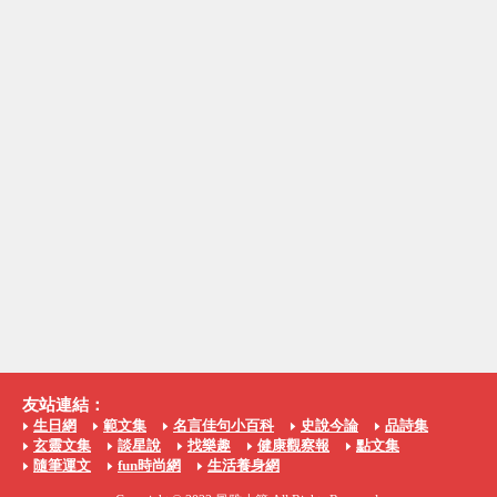
友站連結：
生日網
範文集
名言佳句小百科
史說今論
品詩集
玄靈文集
談星說
找樂趣
健康觀察報
點文集
隨筆運文
fun時尚網
生活養身網