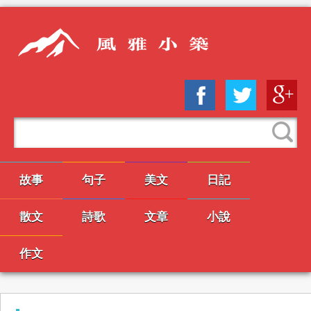
故事
句子
美文
日記
散文
詩歌
文章
小說
作文