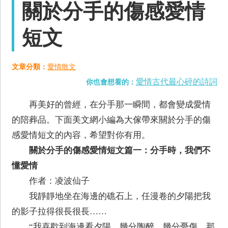
關於分手的傷感愛情
短文
文章分類：
愛情散文
愛情古代最心碎的詩詞
你也會想看的：
再美好的曾經，在分手那一瞬間，都會變成愛情
的陪葬品。下面美文網小編為大傢帶來關於分手的傷
感愛情短文的內容，希望對你有用。
關於分手的傷感愛情短文篇一：分手時，我們不
懂愛情
作者：凌波仙子
我靜靜地坐在海邊的礁石上，任漫卷的夕陽把我
的影子拉得很長很長……
“我喜歡到海邊看夕陽，幾分陶醉，幾分憂傷，那