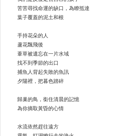
苦苦尋找命運的缺口，為瞭抵達
葉子覆蓋的泥土和根
手持花朵的人
蘆花飄飛後
葦草被遺忘在一片水域
找不到季節的出口
捕魚人背起失敗的魚訊
夕陽裡，把暮色踏碎
歸巢的鳥，銜住清晨的記憶
為你摘取黃昏的心情
水流依然趕往遠方
霧氣，打濕瞭行走的漁火