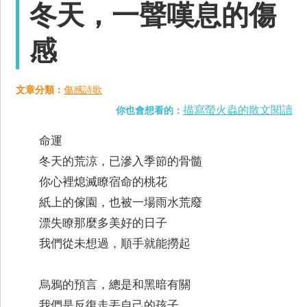
冬天，一聲嘆息的傷
感
文章分類：
傷感詩歌
描寫螢火蟲的散文閱讀
你也會想看的：
命運
冬天的荒涼，已滲入季節的骨髓
你心裡熄滅瞭宿命的桃花
紙上的傢園，也被一場雨水荒廢
漂失瞭那麼多美好的日子
我們從未想過，順手就能撈起
烏鴉的預言，總是和黑暗有關
我們是反復走丟自己的孩子