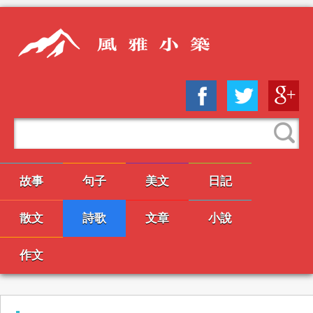
故事
句子
美文
日記
散文
詩歌
文章
小說
作文