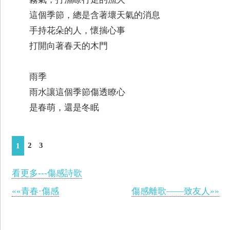
這個季節，總是含著壞天氣的消息
手持花朵的人，懷揣心事
打開向著春天的木門
雨季
雨水讓這個季節傷透瞭心
是春萌，還是冬眠
2
3
1
看更多---傷感詩歌
««青春·傷感
傷感離歌——致友人»»