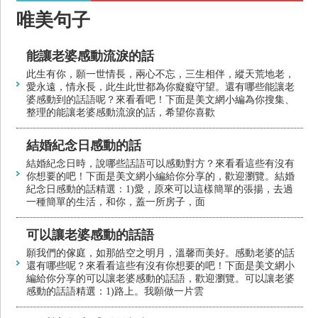
唯美句子
能讓老婆感動流淚的話
此生有你，願一世情長，兩心不忘，三生相伴，縱天荒地老，
愛永遠，情永長，此生此世都為你癡癡守望。還有哪些能讓老
婆感動到的話語呢？來看看吧！下面是美文網小編為你搜集、
整理的能讓老婆感動流淚的話，希望你喜歡
結婚紀念日感動的話
結婚紀念日時，說哪些話語可以感動對方？來看看這些有沒有
你想要的吧！下面是美文網小編給你分享的，歡迎瀏覽。結婚
紀念日感動的話精選：1)愛，原來可以這樣簡單的張揚，去過
一種簡單的生活，和你，蓋一所房子，面
可以讓老婆感動的話語
願我們的傢庭，如那皓空之明月，溫馨而美好。感動老婆的話
還有哪些呢？來看看這些有沒有你想要的吧！下面是美文網小
編給你分享的可以讓老婆感動的話語，歡迎瀏覽。可以讓老婆
感動的話語精選：1)路上。我願做一片雲