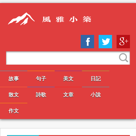
故事
句子
美文
日記
散文
詩歌
文章
小說
作文