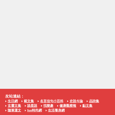
友站連結：
生日網
範文集
名言佳句小百科
史說今論
品詩集
玄靈文集
談星說
找樂趣
健康觀察報
點文集
隨筆運文
fun時尚網
生活養身網