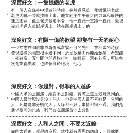
深度好文：一隻饑餓的老虎
有一個人在森林中漫遊的時候，突然遇見瞭一隻饑餓的老虎，
老虎大吼一聲就撲瞭上來。他立刻用生平最大的力氣和最快的
速度逃開，但是老虎緊追不舍，他一直跑一直跑一直跑，最後
被老虎逼入瞭斷崖邊上。站在懸崖邊上，他
深度好文：有賺一億的欲望 卻隻有一天的耐心
一位立志在40歲非成為億萬富翁不可的先生，在35歲的時候，
發現這樣的願望根本達不到，於是放棄工作開始創業，希望能
一夜致富。五年間他開過旅行社、咖啡店，還有花店，可惜每
次創業都失敗，也陷傢庭於絕境。他心
深度好文：你越對，得罪的人越多
中國人求的是圓滿，絕對不是對錯。實際上這是最難做到的。
中國人最討厭沒是沒非的人，但是中國人最不喜歡是非分明的
人。凡是是非分明的人，人緣都不好，事情都辦不通。我們是
要求很高的民族，我們要在圓滿當中去分對
深度好文：人和人之間，不要太近瞭
靠的太近瞭，就起瞭麻煩。然後就有恩恩怨怨瞭，一個傢庭