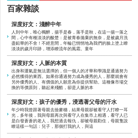
百家雜談
深度好文：淺醉中年
人到中年，唯心獨醉，揚手是春，落手是秋，在這一揚一落之
間，心中有種淡淡的酸楚：是被青春拋棄的無奈，是被歲月洗
盡鉛華的不舍！不經意間，年輪已悄悄地為我們的臉上塗上瞭
淡淡的歲月印跡，增添瞭流年的風霜。童年
深度好文：人脈的本質
出身和運氣是無法選擇的，但一個人的才華和學識是通過努力
必然獲得的東西。如果你通過努力成為優秀的人，那麼就會有
另外優秀的人、有價值的人願意為你提供幫助。這種像市場交
換的等價原則，聽起來殘酷，卻是人脈的本
深度好文：孩子的優秀，浸透著父母的汗水
年少時我曾跟著母親去撿麥穗，結果母親卻被看守人打瞭一耳
光，多年後，我與母親再次與看守人在集市上相遇，看守人已
是白發蒼蒼的老人，我想過去報仇，卻被母親勸住，母親隻說
瞭這樣一句話：兒子，那個打我的人，與這