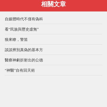
相關文章
自媒體時代不僅有偽科
看“民族與歷史虛無”
狼來瞭，警笛
談談辨別真偽的基本方
醫療神劇折射出的公德
“神醫”自有回天術