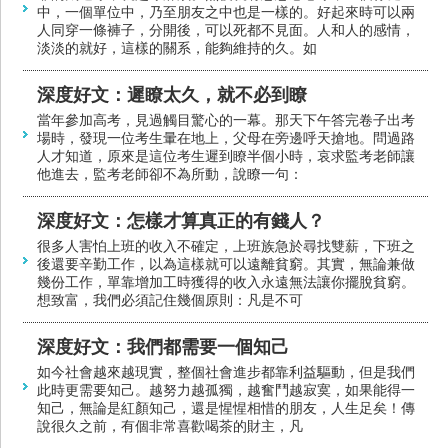
中，一個單位中，乃至朋友之中也是一樣的。好起來時可以兩
人同穿一條褲子，分開後，可以死都不見面。人和人的感情，
淡淡的就好，這樣的關系，能夠維持的久。如
深度好文：遲瞭太久，就不必到瞭
當年參加高考，見過觸目驚心的一幕。那天下午答完卷子出考
場時，發現一位考生暈在地上，父母在旁邊呼天搶地。問過路
人才知道，原來是這位考生遲到瞭半個小時，哀求監考老師讓
他進去，監考老師卻不為所動，說瞭一句：
深度好文：怎樣才算真正的有錢人？
很多人害怕上班的收入不確定，上班族急於尋找雙薪，下班之
後還要辛勤工作，以為這樣就可以遠離貧窮。其實，無論兼做
幾份工作，單靠增加工時獲得的收入永遠無法讓你擺脫貧窮。
想致富，我們必須記住幾個原則：凡是不可
深度好文：我們都需要一個知己
如今社會越來越現實，整個社會進步都靠利益驅動，但是我們
此時更需要知己。越努力越孤獨，越奮鬥越寂寞，如果能得一
知己，無論是紅顏知己，還是惺惺相惜的朋友，人生足矣！傳
說很久之前，有個非常喜歡喝茶的財主，凡