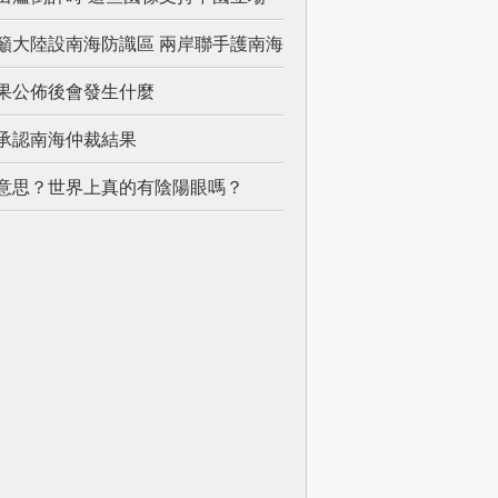
籲大陸設南海防識區 兩岸聯手護南海
果公佈後會發生什麼
不承認南海仲裁結果
意思？世界上真的有陰陽眼嗎？