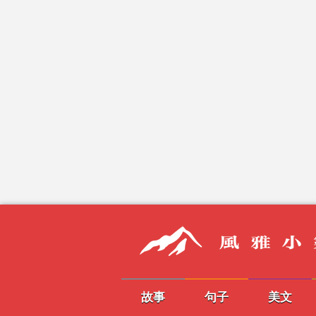
故事
句子
美文