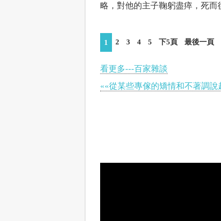
略，對他的主子鞠躬盡瘁，死而
2
3
4
5
下5頁
最後一頁
1
看更多---百家雜談
««從某些專傢的矯情和不著調說