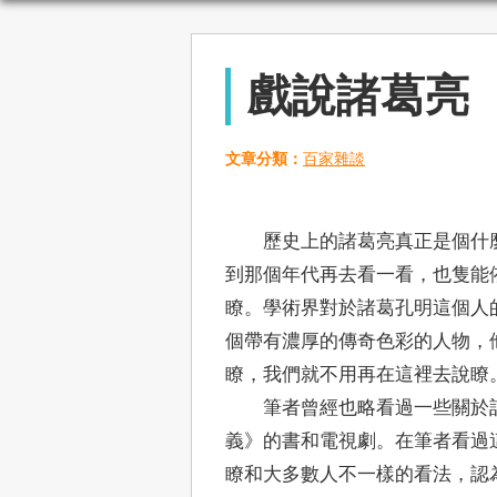
戲說諸葛亮
文章分類：
百家雜談
歷史上的諸葛亮真正是個什麼
到那個年代再去看一看，也隻能
瞭。學術界對於諸葛孔明這個人
個帶有濃厚的傳奇色彩的人物，
瞭，我們就不用再在這裡去說瞭
筆者曾經也略看過一些關於記
義》的書和電視劇。在筆者看過
瞭和大多數人不一樣的看法，認