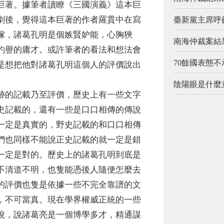
巨著。據筆者讀瞭《三國演義》這本巨
劇後，覺得這本巨著的作者羅貫中在寫
臺新黨主席呼
傢，諸葛孔明是個嫉賢妒能，心胸狹
南海仲裁案結
釣譽的庸才。或許筆者的看法和想法會
70餘國表態
是想把他對諸葛孔明這個人的評價說出
陰陽眼是什麼
的記載乃至評價，歷史上有一些文字
史記載的，還有一些是口口相傳的傳說
一定是真實的，野史記載的和口口相傳
們也同樣不能說正史記載的就一定是錯
一定是對的。歷史上的諸葛孔明到底是
不清道不明，也隻能憑後人隨便怎麼去
的評價也隻是依據一些不完全靠譜的文
，不可當真。現在學界權威正統的一些
說，說諸葛亮是一個博學多才，精通謀