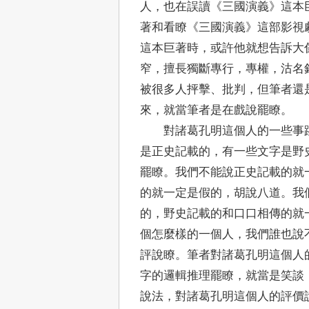
人，也在誤讀《三國演義》這本
著和看瞭《三國演義》這部影視
這本巨著時，或許他就想告訴大
窄，擅長獨斷專行，專權，沽名
被很多人抨擊、批判，但筆者還
來，就當筆者是在戲說罷瞭。
對諸葛孔明這個人的一些事跡
是正史記載的，有一些文字是野
罷瞭。我們不能說正史記載的就
的就一定是假的，胡說八道。我
的，野史記載的和口口相傳的就
個怎麼樣的一個人，我們誰也說
評說瞭。筆者對諸葛孔明這個人
字的邏輯推理罷瞭，就當是笑談
說法，對諸葛孔明這個人的評價