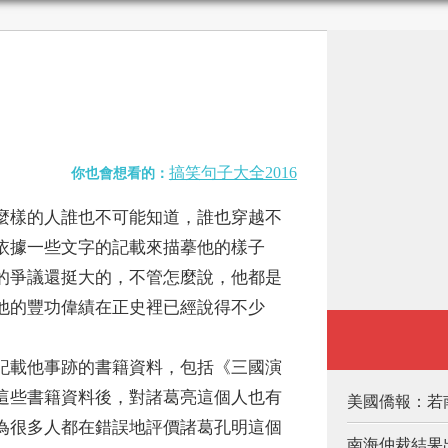
搞笑句子大全2016
你也會想看的：
樣的人誰也不可能知道，誰也穿越不
依據一些文字的記載來描摹他的樣子
的爭議還挺大的，不管怎麼說，他都是
他的豐功偉績在正史裡已經說得不少
。
載他事跡的書籍資料，包括《三國演
這些書籍資料後，對諸葛亮這個人也有
美國僑報：若
為很多人都在錯誤地評價諸葛孔明這個
南海仲裁結果